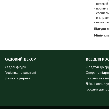
- великий
- постійна
- спеціал
- відправ
- накладн
Відгуки 
Мінімаль
САДОВИЙ ДЕКОР
ВСЕ ДЛЯ РО
Садові фігури
Додатки до гр
Годівниці та шпаківні
Опори та підр
Декор із дерева
Горщики та кашп
Лійки і оприску
Горщики для р