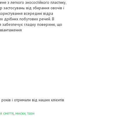
ене з легкого зносостійкого пластику,
 застосувань: від збирання овочів і
 користування всередині відра
их дрібних побутових речей. В
ння забезпечує гладку поверхню, що
навантаження
років і отримали від наших клієнтів
я сміття
,
миски, тази