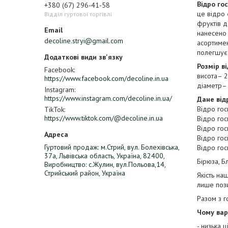
Відро го
+380 (67) 296-41-58
це відро 
Відділ гуртової торгівлі
фруктів д
нанесено 
decoline.stryi@gmail.com
асортимен
полегшує
Розмір в
Facebook
висота– 
https://www.facebook.com/decoline.in.ua
діаметр–
Instagram
https://www.instagram.com/decoline.in.ua/
Дане від
Відро го
TikTok
https://www.tiktok.com/@decoline.in.ua
Відро го
Відро го
Відро го
Гуртовий продаж: м.Стрий, вул. Болехівська,
Відро го
37а, Львівська область, Україна, 82400,
Бірюза, Б
Виробництво: с.Жулин, вул.Польова,14,
Стрийський район, Україна
Якість на
лише пози
Разом з 
Чому вар
- низька 