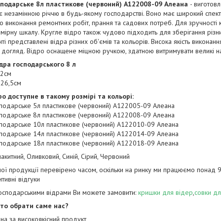
сподарське 8л пластикове (червоний) А122008-09 Алеана
- виготовл
є незамінною річчю в будь-якому господарстві. Воно має широкий спектр
о виконання ремонтних робіт, прання та садових потреб. Для зручності
мірну шкалу. Кругле відро також чудово підходить для зберігання різн
ті представлені відра різних об'ємів та кольорів. Висока якість викона
 догляд. Відро оснащене міцною ручкою, здатною витримувати великі 
ідра господарського 8 л
22см
 26,5см
ро доступне в такому розмірі та кольорі:
сподарське 5л пластикове (червоний) А122005-09 Алеана
сподарське 8л пластикове (червоний) А122008-09 Алеана
сподарське 10л пластикове (червоний) А122010-09 Алеана
сподарське 14л пластикове (червоний) А122014-09 Алеана
сподарське 18л пластикове (червоний) А122018-09 Алеана
лакитний, Оливковий, Синій, Сірий, Червоний
шої продукції перевірено часом, оскільки на ринку ми працюємо понад 9 
тивні відгуки
господарськими відрами Ви можете замовити:
кришки для відер
,
совки дл
то обрати саме нас?
ціна за високоякісний продукт