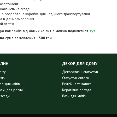
 асортимент
 наявність на складі
ьно розроблена коробка для надійного транспортування
ка в день замовлення
ий платіж
про компанію від наших клієнтів можна подивитися
тут
на сума замовлення - 500 грн.
СЛИН
ДЕКОР ДЛЯ ДОМУ
унту
Декоративні статуетки
имки
Статуетки Ангели
о для квітів
Релігійна тематика
вачі для рослин
Керамічна посуда
озсади
Вази для квітів