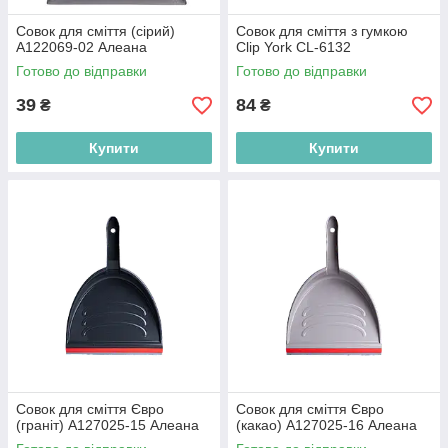
Совок для сміття (сірий)
Совок для сміття з гумкою
А122069-02 Алеана
Сlip York CL-6132
Готово до відправки
Готово до відправки
39
84
₴
₴
Купити
Купити
Совок для сміття Євро
Совок для сміття Євро
(граніт) А127025-15 Алеана
(какао) А127025-16 Алеана