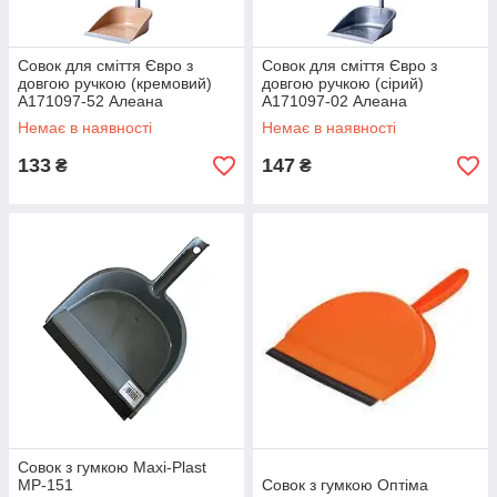
Совок для сміття Євро з
Совок для сміття Євро з
довгою ручкою (кремовий)
довгою ручкою (сірий)
А171097-52 Алеана
А171097-02 Алеана
Немає в наявності
Немає в наявності
133
147
₴
₴
Совок з гумкою Maxi-Plast
MP-151
Совок з гумкою Оптіма