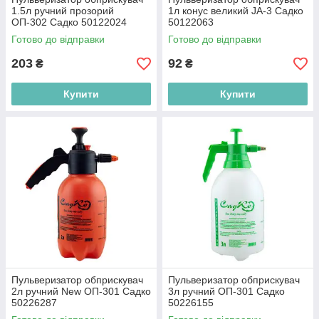
1.5л ручний прозорий
1л конус великий JA-3 Садко
ОП-302 Садко 50122024
50122063
Готово до відправки
Готово до відправки
203
92
₴
₴
Купити
Купити
Пульверизатор обприскувач
Пульверизатор обприскувач
2л ручний New ОП-301 Садко
3л ручний ОП-301 Садко
50226287
50226155