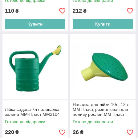
Готово до відправки
Готово до відправки
110
212
₴
₴
Купити
Купити
Насадка для лійки 10л, 12 л
Лійка садова 7л поливалка
ММ Пласт, розпилювач для
зелена ММ-Пласт ММ2104
поливу рослин ММ Пласт
ММ2171
Готово до відправки
Готово до відправки
220
26
₴
₴