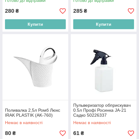
Готово до відправки
Готово до відправки
280
285
₴
₴
Купити
Купити
Пульверизатор обприскувач
Поливалка 2,5л Ромб Люкс
0.5л Профі Росинка JA-21
IRAK PLASTIK (AK-760)
Садко 50226337
Немає в наявності
Немає в наявності
80
61
₴
₴