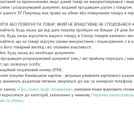
ристаний за призначенням, якщо даний товар не використовувався і якщо
рлики і розрахунковий документ, виданий продавцем разом з товаром.

ві даного ЗУ Покупець має право на обмін або повернення товару в тер
ЯТИ АБО ПОВЕРНУТИ ТОВАР, ЯКИЙ НЕ ВЛАШТУВАВ, НЕ СПОДОБАВСЯ 
найтеся, будь ласка, що від дати покупки пройшло не більше 14 днів бе
рте, будь ласка, відсутність вашого товару в Списку товарів належної як
найтеся, що на товарі відсутні ознаки використання і пошкодження, є в н
 його товарний вигляд і всі споживчі властивості.

йте, будь ласка, всі необхідні документи:

 продавцем розрахунковий документ (чек / акт прийому-передачі / накла
т, що засвідчує особу;

ікаційний податковий номер (ІПН);

оплати покупки банківською картою - актуальні реквізити карткового рахунку
с виникнуть додаткові питання, зверніться до нас за номером телефон
но закону
«Про захист прав споживачів»
, компанія може відмовити спожив
 відносяться до категорій, зазначених у чинному
Переліку непродовольч
ню та обміну
.