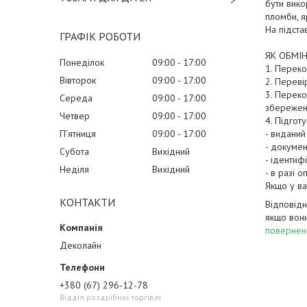
бути вико
пломби, я
На підста
ГРАФІК РОБОТИ
ЯК ОБМІН
Понеділок
09:00
17:00
1. Переко
Вівторок
09:00
17:00
2. Переві
3. Переко
Середа
09:00
17:00
збережено
Четвер
09:00
17:00
4. Підготу
Пʼятниця
09:00
17:00
- виданий
- докумен
Субота
Вихідний
- ідентиф
Неділя
Вихідний
- в разі 
Якщо у ва
КОНТАКТИ
Відповід
якщо вони
повернен
Деколайн
+380 (67) 296-12-78
Відділ роздрібної торгівлі