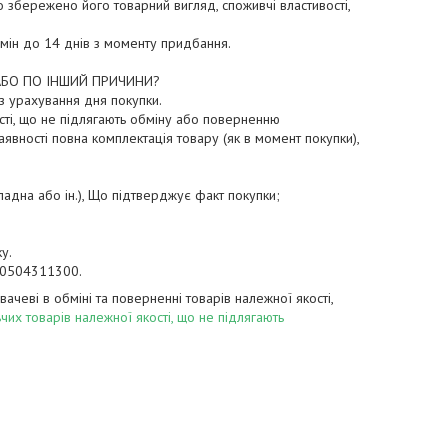
 збережено його товарний вигляд, споживчі властивості, 
мін до 14 днів з моменту придбання.

АБО ПО ІНШИЙ ПРИЧИНИ?

з урахування дня покупки.

ості, що не підлягають обміну або поверненню

аявності повна комплектація товару (як в момент покупки), 
дна або ін.), Що підтверджує факт покупки;

.

у 0504311300.
ачеві в обміні та поверненні товарів належної якості,
их товарів належної якості, що не підлягають