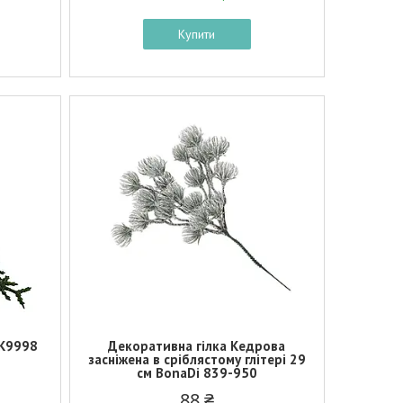
Купити
 K9998
Декоративна гілка Кедрова
засніжена в сріблястому глітері 29
см BonaDi 839-950
88 ₴