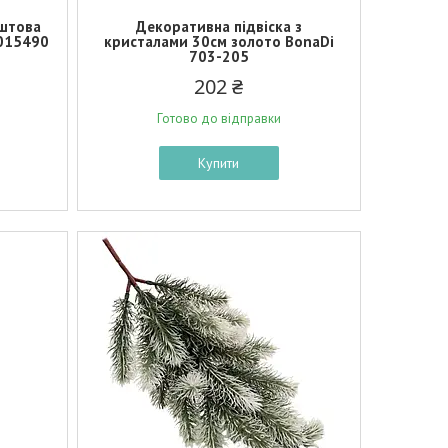
штова
Декоративна підвіска з
3015490
кристалами 30см золото BonaDi
703-205
202 ₴
Готово до відправки
Купити