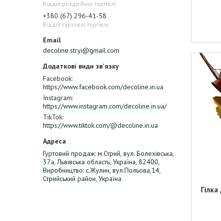
Відділ роздрібної торгівлі
+380 (67) 296-41-58
Відділ гуртової торгівлі
decoline.stryi@gmail.com
Facebook
https://www.facebook.com/decoline.in.ua
Instagram
https://www.instagram.com/decoline.in.ua/
TikTok
https://www.tiktok.com/@decoline.in.ua
Гуртовий продаж: м.Стрий, вул. Болехівська,
37а, Львівська область, Україна, 82400,
Виробництво: с.Жулин, вул.Польова,14,
Стрийський район, Україна
Гілка