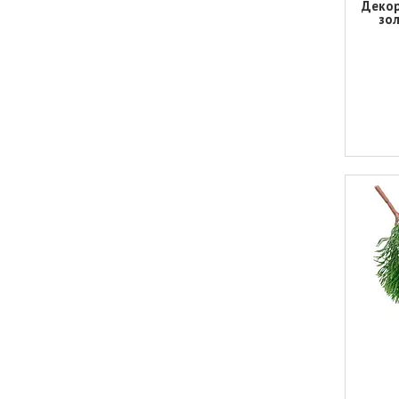
Декор
зол