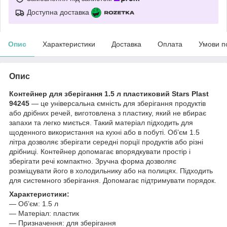
Доступна доставка
Опис
Характеристики
Доставка
Оплата
Умови п
Опис
Контейнер для зберігання 1.5 л пластиковий Stars Plast
94245
— це універсальна ємність для зберігання продуктів
або дрібних речей, виготовлена з пластику, який не вбирає
запахи та легко миється. Такий матеріал підходить для
щоденного використання на кухні або в побуті. Об’єм 1.5
літра дозволяє зберігати середні порції продуктів або різні
дрібниці. Контейнер допомагає впорядкувати простір і
зберігати речі компактно. Зручна форма дозволяє
розміщувати його в холодильнику або на полицях. Підходить
для системного зберігання. Допомагає підтримувати порядок.
Характеристики:
— Об’єм: 1.5 л
— Матеріал: пластик
— Призначення: для зберігання