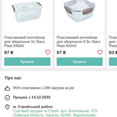
Пластиковий контейнер
Пластиковий контейнер
Плас
для зберігання 3л Stars
для зберігання 0.9л Stars
для 
Plast 94004
Plast 94244
Plas
97
87
83
₴
₴
Купити
Купити
Про нас
95% позитивних з 386 відгуків за рік
Працює з 14.12.2020
м. Стрийський район
Гуртовий продаж: м.Стрий, вул. Болехівська, 37а,
Львівська область, Україна, 82400, Виробництво: