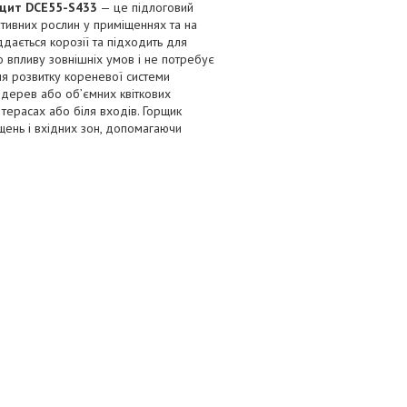
ацит DCE55-S433
— це підлоговий
тивних рослин у приміщеннях та на
ддається корозії та підходить для
о впливу зовнішніх умов і не потребує
ля розвитку кореневої системи
 дерев або об’ємних квіткових
 терасах або біля входів. Горщик
іщень і вхідних зон, допомагаючи