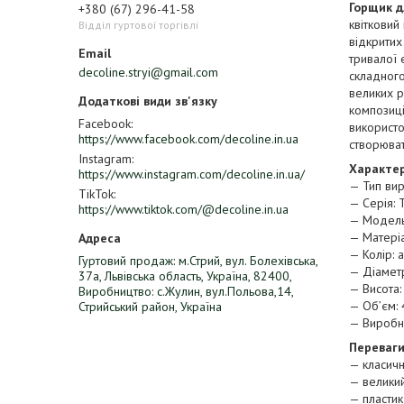
Горщик д
+380 (67) 296-41-58
квітковий
Відділ гуртової торгівлі
відкритих
тривалої 
decoline.stryi@gmail.com
складного
великих р
композиці
Facebook
використо
https://www.facebook.com/decoline.in.ua
створюват
Instagram
Характер
https://www.instagram.com/decoline.in.ua/
— Тип вир
TikTok
— Серія: 
https://www.tiktok.com/@decoline.in.ua
— Модель
— Матеріа
— Колір: 
Гуртовий продаж: м.Стрий, вул. Болехівська,
— Діаметр
37а, Львівська область, Україна, 82400,
— Висота:
Виробництво: с.Жулин, вул.Польова,14,
— Об’єм: 
Стрийський район, Україна
— Виробни
Переваги
— класичн
— велики
— пластик