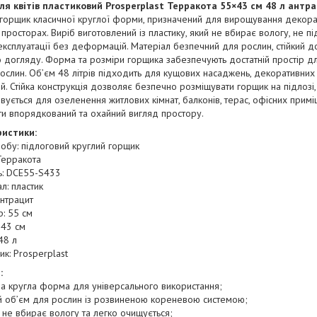
ля квітів пластиковий Prosperplast Терракота 55×43 см 48 л антр
 горщик класичної круглої форми, призначений для вирощування декора
 просторах. Виріб виготовлений із пластику, який не вбирає вологу, не пі
експлуатації без деформацій. Матеріал безпечний для рослин, стійкий д
 догляду. Форма та розміри горщика забезпечують достатній простір д
ослин. Об’єм 48 літрів підходить для кущових насаджень, декоративних
й. Стійка конструкція дозволяє безпечно розміщувати горщик на підлозі,
вується для озеленення житлових кімнат, балконів, терас, офісних прим
и впорядкований та охайний вигляд простору.
истики:
обу: підлоговий круглий горщик
Терракота
: DCE55-S433
л: пластик
антрацит
: 55 см
 43 см
48 л
к: Prosperplast
:
а кругла форма для універсального використання;
й об’єм для рослин із розвиненою кореневою системою;
 не вбирає вологу та легко очищується;