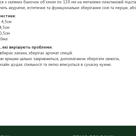
ся з скляних баночок об’ємом по 120 мл на металево-пластиковій підст
ють акуратне, естетичне та функціональне зберігання солі та перцю, або 
истики:
 4,5см
4,5см
10,5см
20мл
, які вирішують проблеми:
 вбирає запахи, зберігає аромат спецій.
ові кришки щільно закриваються, допомагаючи зберігати свіжість.
изайн додає стильності та легко вписується в сучасну кухню.