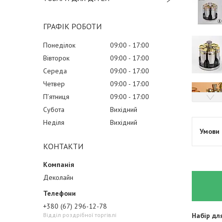
ГРАФІК РОБОТИ
Понеділок
09:00
17:00
Вівторок
09:00
17:00
Середа
09:00
17:00
Четвер
09:00
17:00
Пʼятниця
09:00
17:00
Субота
Вихідний
Неділя
Вихідний
КОНТАКТИ
Деколайн
+380 (67) 296-12-78
Відділ роздрібної торгівлі
Набір дл