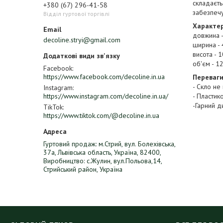
складаєть
+380 (67) 296-41-58
забезпечу
Відділ гуртової торгівлі
Характер
довжина -
decoline.stryi@gmail.com
ширина - 
висота - 
об'єм - 1
Facebook
https://www.facebook.com/decoline.in.ua
Переваги
- Скло не
Instagram
https://www.instagram.com/decoline.in.ua/
- Пластик
-Гарний д
TikTok
https://www.tiktok.com/@decoline.in.ua
Гуртовий продаж: м.Стрий, вул. Болехівська,
37а, Львівська область, Україна, 82400,
Виробництво: с.Жулин, вул.Польова,14,
Стрийський район, Україна