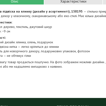
Опис
Характеристики
а підвіска на ялинку (дизайн у асортименті), 158195
— стильна прик
 декор у класичному, скандинавському або еко-стилі. Має кілька дизайні
истики:
л: дерево, текстиль, джутовий шнур
: ~9 см
сті:
ий дизайн: ялинка, олень, подарунок
ідвісна нитка — легко кріпиться до ялинки
ть для новорічного декору, подарункових упаковок, фотозон
ага — не обтяжує гілки
увагу: товар продається поштучно. На фото зображені можливі дизайни.
і або ми надішлемо випадково з наявних.