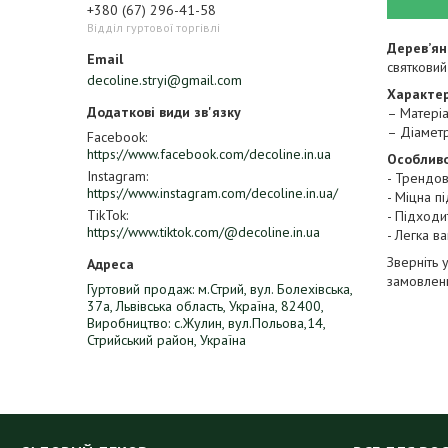
+380 (67) 296-41-58
Відділ гуртової торгівлі
Дерев’ян
святковий
decoline.stryi@gmail.com
Характер
– Матеріа
– Діаметр
Facebook
https://www.facebook.com/decoline.in.ua
Особливо
Instagram
- Трендов
https://www.instagram.com/decoline.in.ua/
- Міцна п
TikTok
- Підходи
https://www.tiktok.com/@decoline.in.ua
- Легка в
Зверніть 
замовленн
Гуртовий продаж: м.Стрий, вул. Болехівська,
37а, Львівська область, Україна, 82400,
Виробництво: с.Жулин, вул.Польова,14,
Стрийський район, Україна