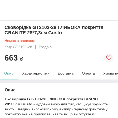
Сковорідка GT2103-28 ГЛИБОКА покриття
GRANITE 28*7,3см Gusto
Немає в наявності
Код: GT2103-28
Роздріб
663
₴
Опис
Характеристики
Доставка
Оплата
Умови п
Опис
Сковорідка GT2103-28 ГЛИБОКА покриття GRANITE
28*7,3см Gusto
- чудовий вибір для тих, хто цінує зручність і
якість. Завдяки високоякісному антипригарному гранiтному
покриттю їжа не прилипає, навіть якщо ви готуєте із