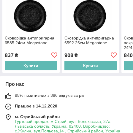
Сковорідка антипригарна
Сковорідка антипригарна
Сков
6585 24см Megastone
6592 26см Megastone
пок
24*4
837
908
840
₴
₴
Купити
Купити
Про нас
95% позитивних з 386 відгуків за рік
Працює з 14.12.2020
м. Стрийський район
Гуртовий продаж: м.Стрий, вул. Болехівська, 37а,
Львівська область, Україна, 82400, Виробництво:
с.Жулин, вул.Польова,14 , Стрийський район, Україна