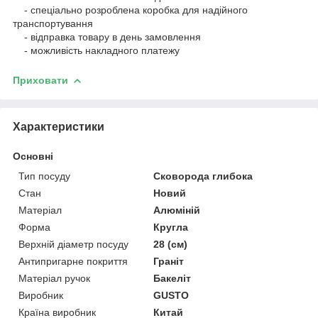
- спеціально розроблена коробка для надійного
транспортування
- відправка товару в день замовлення
- можливість накладного платежу
Приховати
Характеристики
Основні
Тип посуду
Сковорода глибока
Стан
Новий
Матеріал
Алюміній
Форма
Кругла
Верхній діаметр посуду
28 (см)
Антипригарне покриття
Граніт
Матеріал ручок
Бакеліт
Виробник
GUSTO
Країна виробник
Китай