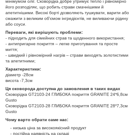
мінімумом олії. Сковорідка добре утримує тепло і рівномірно
його розподіляє, що робить страви смачнішими й
апетитнішими. Високі борті дозволяють тушкувати, варити або
смажити з великим об'ємом інгредієнтів, не виливаючи рідину
або соуси.
Переваги, які вирішують проблеми:
- підходить для сімейних страв та щоденного використання;
- антипригарне покриття – легке приготування та просте
миття;
- швидкий і рівномірний нагрів – страви виходять золотистими
та апетитними;
Характеристики:
діаметр -28см
висота -7,3см
Ця сковорода доступна до замовлення в таких видах
Сковорідка GT2103-24 ГЛИБОКА покриття GRANITE 24*6,8см
Gusto
Сковорідка GT2103-28 ГЛИБОКА покриття GRANITE 28*7,3см
Gusto
Чому варто обрати саме нас:
- низька ціна за високоякісний продукт
- постійна наявність на складі