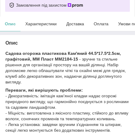
Замовлення під захистом
Опис
Характеристики
Доставка
Оплата
Умови п
Опис
Садова огорожа пластикова Кам'яний 44.5*17.5*2.5см,
графітовий, ММ Пласт МM2184-15
-
зручне та стильне
рішення для організації простору на вашій ділянці. Набір
допоможе легко облаштувати чіткі та охайні межі для грядок,
клумб або декоративних зон, надаючи ділянці доглянутого
вигляду.
Переваги, які вирішують проблеми:
- Декоративність: імітація кам'яної кладки надає огорожі
природного вигляду, що гармонійно поєднується з рослинами
та садовим ландшафтом.
- Міцність: виготовлена з якісного пластику, стійкого до впливу
вологи, сонячних променів та температурних коливань.
- Легка установка: завдяки зручним з'єднанням та штирам,
секції легко монтуються без додаткових інструментів.