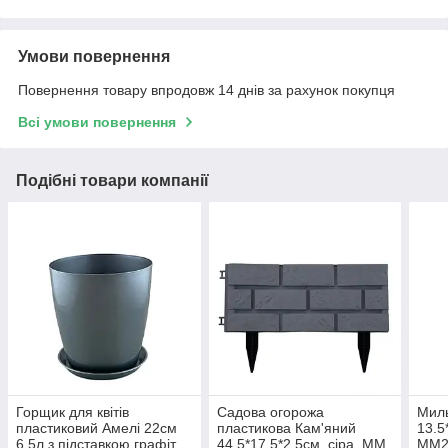
Умови повернення
Повернення товару впродовж 14 днів за рахунок покупця
Всі умови повернення
Подібні товари компанії
Горщик для квітів
Садова огорожа
Миль
пластиковий Амелі 22см
пластикова Кам'яний
13.5
6.5л з підставкою графіт
44.5*17.5*2.5см, сіра, ММ
ММ2