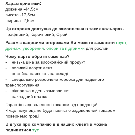
Характеристики:
довжина -44,5см
висота -17,5см
ширина -2,5см
Ця огорожа доступна до замовлення в таких кольорах:
Графітовий, Коричневий, Сірий
Разом з садовими огорожами Ви можете замовити
грунт,
дренаж, удобрення
,
опори та підтримки
для рослин
Чому варто обрати саме нас?
- низька ціна за високоякісний продукт
- великий асортимент
- постійна наявність на складі
- спеціально розроблена коробка для надійного
транспортування
- відправка в день замовлення
- накладний платіж
Гарантія задоволеності товаром від продавця!
Якщо покупець не буде повністю задоволений товаром,
повернемо гроші
Відгуки про компанію від наших клієнтів можна
подивитися
тут