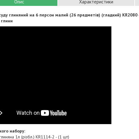
Опис
Характеристики
суду глиняний на 6 персон малий (26 предметів) (гладкий) KR2080 
 глини
кого набору:
глиняна 1л (різбл.) KR1114-2 - (1 шт)