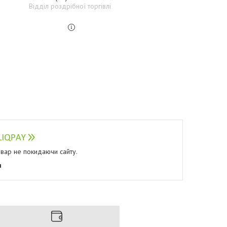
Відділ роздрібної торгівлі
овар не покидаючи сайту.
я