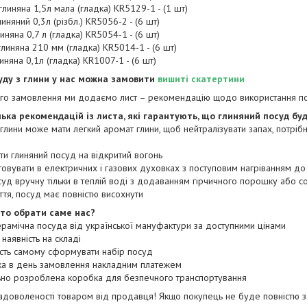
 глиняна 1,5л мала (гладка) KR5129-1 - (1 шт)
линяний 0,3л (різбл.) KR5056-2 - (6 шт)
линяна 0,7 л (гладка) KR5054-1 - (6 шт)
 глиняна 210 мм (гладка) KR5014-1 - (6 шт)
линяна 0,1л (гладка) KR1007-1 - (6 шт)
уду з глини у нас можна замовити
вишиті скатертини
го замовлення ми додаємо лист – рекомендацію щодо використання п
лька рекомендацій із листа, які гарантують, що глиняний посуд бу
 глини може мати легкий аромат глини, щоб нейтралізувати запах, потрібн
ити глиняний посуд на відкритий вогонь
товувати в електричних і газових духовках з поступовим нагріванням д
суд вручну тільки в теплій воді з додаванням гірчичного порошку або с
иття, посуд має повністю висохнути
то обрати саме нас?
керамічна посуда від української мануфактури за доступними цінами
 наявність на складі
сть самому сформувати набір посуд
вка в день замовлення накладним платежем
льно розроблена коробка для безпечного транспортування
задоволеності товаром від продавця! Якщо покупець не буде повністю