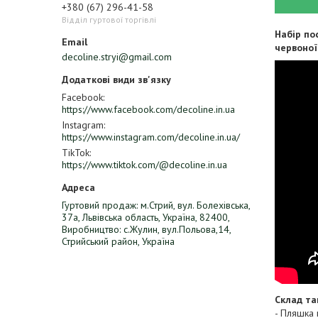
+380 (67) 296-41-58
Відділ гуртової торгівлі
Набір по
червоної
decoline.stryi@gmail.com
Facebook
https://www.facebook.com/decoline.in.ua
Instagram
https://www.instagram.com/decoline.in.ua/
TikTok
https://www.tiktok.com/@decoline.in.ua
Гуртовий продаж: м.Стрий, вул. Болехівська,
37а, Львівська область, Україна, 82400,
Виробництво: с.Жулин, вул.Польова,14,
Стрийський район, Україна
Склад та
- Пляшка 