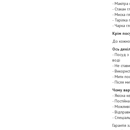
- Макітра
- Стакан г
- Миска г
- Тарілка
- Чарка г
Крім пос
До кожно
Ось декі
- Посуд з
воді
- Не став
- Викорис
- Мити по
- Після м
Чому вар
- Якісна 
- Постійна
- Можливі
- Відпра
- Спеціа
Гарантія 