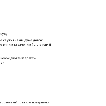
осуду
де служити Вам дуже довго:
о вимити та замочити його в теплій
о необхідної температури
оди
 задоволений товаром, повернемо