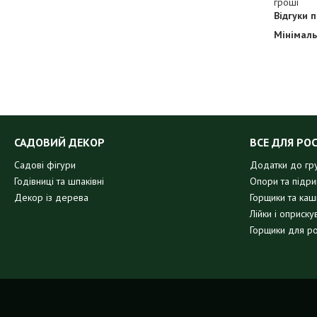
гроші
Відгуки 
Мінімаль
САДОВИЙ ДЕКОР
ВСЕ ДЛЯ РО
Садові фігури
Додатки до гр
Годівниці та шпаківні
Опори та підр
Декор із дерева
Горщики та кашп
Лійки і оприску
Горщики для р