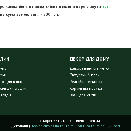
про компанію від наших клієнтів можна переглянути
тут
на сума замовлення - 500 грн.
СЛИН
ДЕКОР ДЛЯ ДОМУ
унту
Декоративні статуетки
имки
Статуетки Ангели
о для квітів
Релігійна тематика
вачі для рослин
Керамічна посуда
озсади
Вази для квітів
Сайт створений на маркетплейсі
Prom.ua
Деколайн |
Поскаржитися на контент
|
Політика конфіденційності