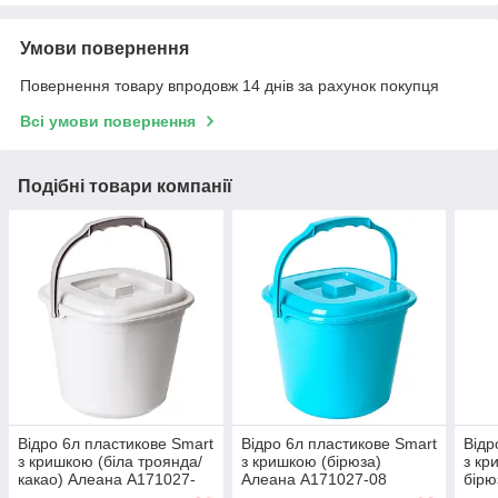
Умови повернення
Повернення товару впродовж 14 днів за рахунок покупця
Всі умови повернення
Подібні товари компанії
Відро 6л пластикове Smart
Відро 6л пластикове Smart
Відр
з кришкою (біла троянда/
з кришкою (бірюза)
з кр
какао) Алеана А171027-
Алеана А171027-08
бірю
104
123