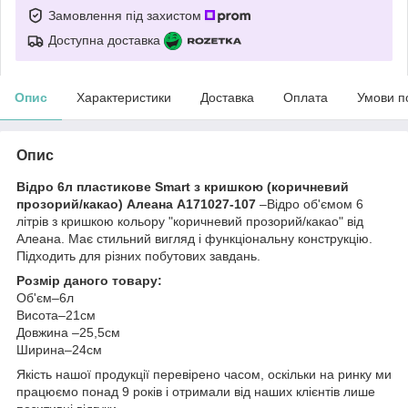
Замовлення під захистом
Доступна доставка
Опис
Характеристики
Доставка
Оплата
Умови п
Опис
Відро 6л пластикове Smart з кришкою (коричневий
прозорий/какао) Алеана А171027-107
–Відро об'ємом 6
літрів з кришкою кольору "коричневий прозорий/какао" від
Алеана. Має стильний вигляд і функціональну конструкцію.
Підходить для різних побутових завдань.
Розмір даного товару:
Об'єм–6л
Висота–21см
Довжина –25,5см
Ширина–24см
Якість нашої продукції перевірено часом, оскільки на ринку ми
працюємо понад 9 років і отримали від наших клієнтів лише