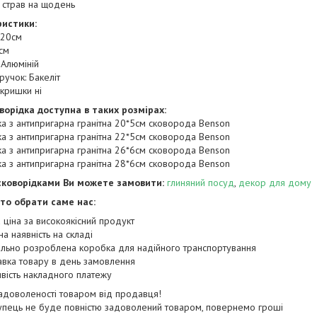
 страв на щодень
истики:
–20см
см
 Алюміній
ручок: Бакеліт
 кришки ні
ворідка доступна в таких розмірах:
а з антипригарна гранітна 20*5см сковорода Benson
а з антипригарна гранітна 22*5см сковорода Benson
а з антипригарна гранітна 26*6см сковорода Benson
а з антипригарна гранітна 28*6см сковорода Benson
сковорідками Ви можете замовити:
глиняний посуд
,
декор для дому
то обрати саме нас:
ціна за високоякісний продукт
а наявність на складі
льно розроблена коробка для надійного транспортування
вка товару в день замовлення
ість накладного платежу
задоволеності товаром від продавця!
упець не буде повністю задоволений товаром, повернемо гроші