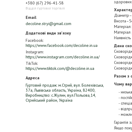
здорових
+380 (67) 296-41-58
Відділ гуртової торгівлі
Характер
Діаметр
Висота–5
decoline.stryi@gmail.com
Матеріал:
Матеріал 
Наявність
Facebook
https://www.facebook.com/decoline.in.ua
Дана ско
Сковорідк
Instagram
https://www.instagram.com/decoline.in.ua/
Сковорідк
Сковорідк
TikTok
Сковорідк
https://www.tiktok.com/@decoline.in.ua
Разом з 
Чому вар
Гуртовий продаж: м.Стрий, вул. Болехівська,
37а, Львівська область, Україна, 82400,
- низька 
Виробництво: с.Жулин, вул.Польова,14,
- постійн
Стрийський район, Україна
- спеціа
- відпра
- можлив
Гарантія 
Якщо пок