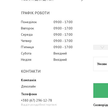
ГРАФІК РОБОТИ
Понеділок
09:00
17:00
Вівторок
09:00
17:00
Середа
09:00
17:00
Четвер
09:00
17:00
Пʼятниця
09:00
17:00
Субота
Вихідний
Неділя
Вихідний
КОНТАКТИ
Деколайн
+380 (67) 296-12-78
Відділ роздрібної торгівлі
Сковорід