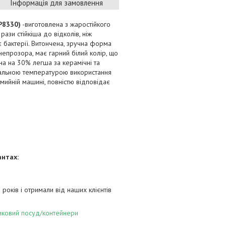
Інформація для замовлення
P8330)
-виготовлена з жаростійкого
 рази стійкіша до відколів, ніж
є бактерії. Витончена, зручна форма
епрозора, має гарний білий колір, що
она на 30% легша за керамічні та
имальною температурою використання
мийній машині, повністю відповідає
антах:
років і отримали від наших клієнтів
иковий посуд/контейнери