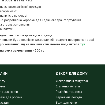
то обрати саме нас?
ціна за високоякісний продукт
 асортимент
 наявність на складі
ьно розроблена коробка для надійного транспортування
ка в день замовлення
ий платіж
задоволеності товаром від продавця!
упець не буде повністю задоволений товаром, повернемо гроші
про компанію від наших клієнтів можна подивитися
тут
на сума замовлення - 500 грн.
СЛИН
ДЕКОР ДЛЯ ДОМУ
унту
Декоративні статуетки
имки
Статуетки Ангели
о для квітів
Релігійна тематика
вачі для рослин
Керамічна посуда
озсади
Вази для квітів