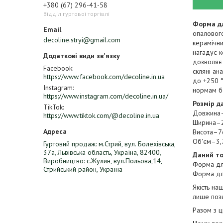
+380 (67) 296-41-58
Відділ гуртової торгівлі
Форма дл
опалового 
decoline.stryi@gmail.com
керамічни
нагадує к
дозволяє 
Facebook
скляні ан
https://www.facebook.com/decoline.in.ua
до +250 °
Instagram
нормам бе
https://www.instagram.com/decoline.in.ua/
Розмір д
TikTok
Довжина
https://www.tiktok.com/@decoline.in.ua
Ширина–
Висота–7
Об'єм–3,
Гуртовий продаж: м.Стрий, вул. Болехівська,
37а, Львівська область, Україна, 82400,
Даний то
Виробництво: с.Жулин, вул.Польова,14,
Форма для
Стрийський район, Україна
Форма для
Якість на
лише пози
Разом з 