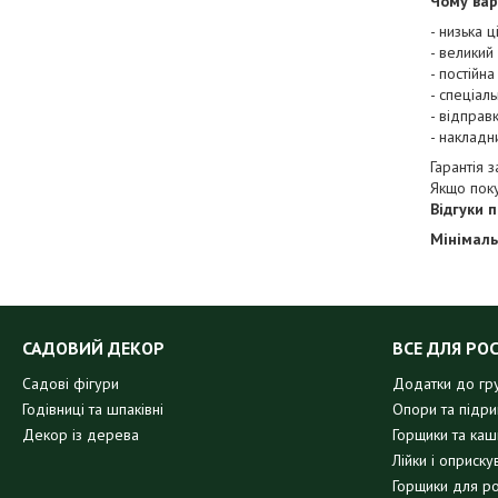
Чому вар
- низька 
- великий
- постійна
- спеціал
- відправ
- накладн
Гарантія 
Якщо пок
Відгуки 
Мінімаль
САДОВИЙ ДЕКОР
ВСЕ ДЛЯ РО
Садові фігури
Додатки до гр
Годівниці та шпаківні
Опори та підр
Декор із дерева
Горщики та кашп
Лійки і оприску
Горщики для р