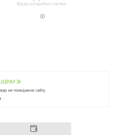
Відділ роздрібної торгівлі
овар не покидаючи сайту.
я