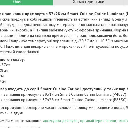
Опис
Характеристики
я запікання прямокутна 37х28 см Smart Cuisine Carine Luminarc (
скла поєднує в собі міцність, гігієнічність та естетичний вигляд. Вона у 3
й посуд, і завдяки непористому матеріалу легко миється та не накопичу
ерамічні вироби, а її вигини забезпечують комфортне тримання. Форма н
ставити її прямо на стіл після приготування страв, прикрашаючи його. В
алоги і витримує температурні перепади від -20 °C до +110 °C, з макс
C. Підходить для використання в мікрохвильовій печі, духовці та посудо
зпеки й екологічності
аного товару:
–37см
28см
см
7см
вар входить до серії Smart Cuisine Carine і доступний у таких варі
 запікання прямокутна 29х17 см Smart Cuisine Carine Luminarc (P4027)
 запікання прямокутна 37х28 см Smart Cuisine Carine Luminarc (P8330)
шої продукції перевірено часом, оскільки на ринку ми працюємо понад 9 
тивні відгуки
цим Ви можете замовити:
аксесуари для кухні
,
органайзери і ящики
,
пласт