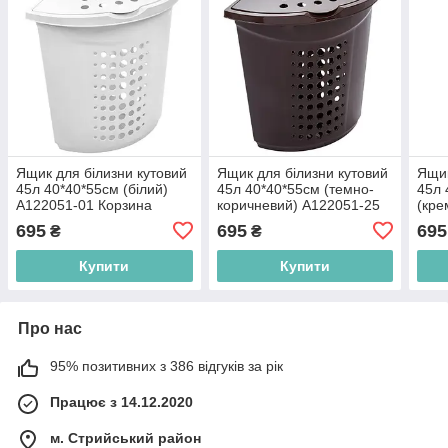
Ящик для білизни кутовий
Ящик для білизни кутовий
Ящик
45л 40*40*55см (білий)
45л 40*40*55см (темно-
45л 
A122051-01 Корзина
коричневий) A122051-25
(кре
Алеана
Корзина Алеана
Корз
695
695
695
₴
₴
Купити
Купити
Про нас
95% позитивних з 386 відгуків за рік
Працює з 14.12.2020
м. Стрийський район