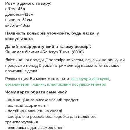
Розмір даного товару:
об'єм–45л
довжина–41см
ширина–31см
висота–48см
Наявність кольорів уточнюйте, будь ласка, у
консультанта
Даний товар доступний в такому розмірі:
Ящик для білизни 45л Ажур Turval (8006)
Якість нашої продукції перевірено часом, оскільки на ринку ми
працюємо понад 9 років і отримали від наших клієнтів лише
позитивні відгуки
Разом з цим Ви можете замовити:
аксесуари для кухні
,
органайзери і ящики
,
пластиковий посуд/контейнери
Чому варто обрати саме нас?
- низька ціна за високоякісний продукт
- великий асортимент
- постійна наявність на складі
- спеціально розроблена коробка для надійного
транспортування
- відправка в день замовлення