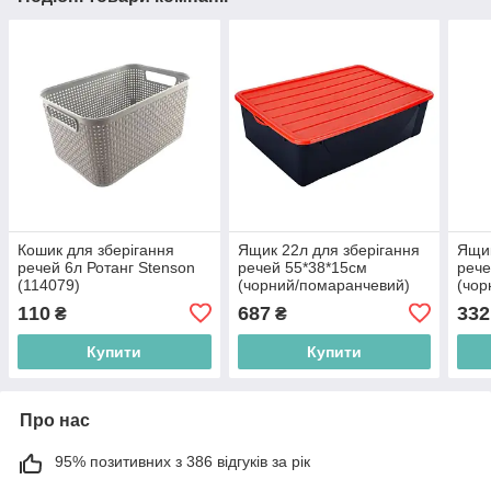
Кошик для зберігання
Ящик 22л для зберігання
Ящик
речей 6л Ротанг Stenson
речей 55*38*15см
рече
(114079)
(чорний/помаранчевий)
(чор
A122042-108 Корзина
А122
110
687
332
₴
₴
Алеана
Але
Купити
Купити
Про нас
95% позитивних з 386 відгуків за рік