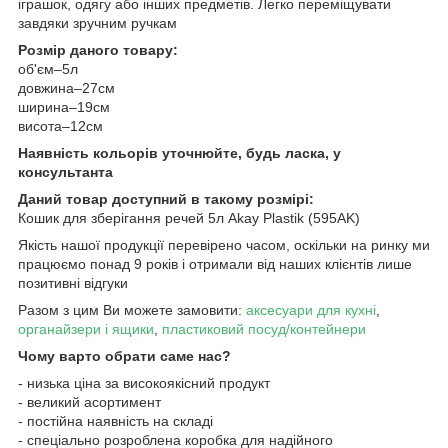
іграшок, одягу або інших предметів. Легко переміщувати
завдяки зручним ручкам
Розмір даного товару:
об'єм–5л
довжина–27см
ширина–19см
висота–12см
Наявність кольорів уточнюйте, будь ласка, у
консультанта
Даний товар доступний в такому розмірі:
Кошик для зберігання речей 5л Akay Plastik (595AK)
Якість нашої продукції перевірено часом, оскільки на ринку ми
працюємо понад 9 років і отримали від наших клієнтів лише
позитивні відгуки
Разом з цим Ви можете замовити:
аксесуари для кухні
,
органайзери і ящики
,
пластиковий посуд/контейнери
Чому варто обрати саме нас?
- низька ціна за високоякісний продукт
- великий асортимент
- постійна наявність на складі
- спеціально розроблена коробка для надійного