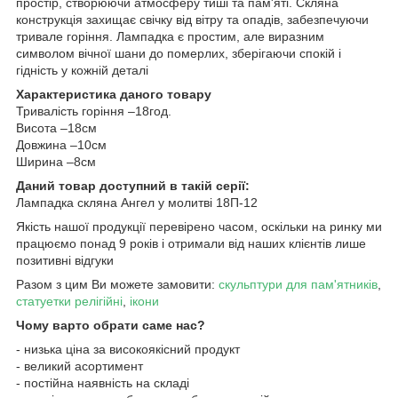
простір, створюючи атмосферу тиші та пам'яті. Скляна
конструкція захищає свічку від вітру та опадів, забезпечуючи
тривале горіння. Лампадка є простим, але виразним
символом вічної шани до померлих, зберігаючи спокій і
гідність у кожній деталі
Характеристика даного товару
Тривалість горіння –18год.
Висота –18см
Довжина –10см
Ширина –8см
Даний товар доступний в такій серії:
Лампадка скляна Ангел у молитві 18П-12
Якість нашої продукції перевірено часом, оскільки на ринку ми
працюємо понад 9 років і отримали від наших клієнтів лише
позитивні відгуки
Разом з цим Ви можете замовити:
скульптури для пам'ятників
,
статуетки релігійні
,
ікони
Чому варто обрати саме нас?
- низька ціна за високоякісний продукт
- великий асортимент
- постійна наявність на складі