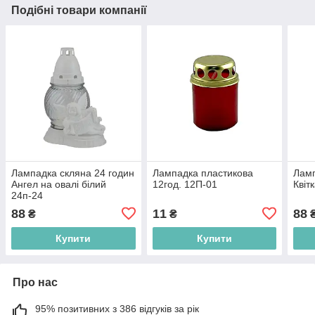
Подібні товари компанії
Лампадка скляна 24 годин
Лампадка пластикова
Ламп
Ангел на овалі білий
12год. 12П-01
Квіт
24п-24
88
11
88
₴
₴
Купити
Купити
Про нас
95% позитивних з 386 відгуків за рік