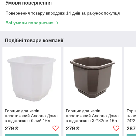
Умови повернення
Повернення товару впродовж 14 днів за рахунок покупця
Всі умови повернення
Подібні товари компанії
Горщик для квітів
Горщик для квітів
Горщ
пластиковий Алеана Дама
пластиковий Алеана Дама
плас
з підставкою білий 16л
з підставкою 32*32см 16л
24*2
32*28см А112022-01
капучіно А112022-86
тро
279
279
287
₴
₴
21 А