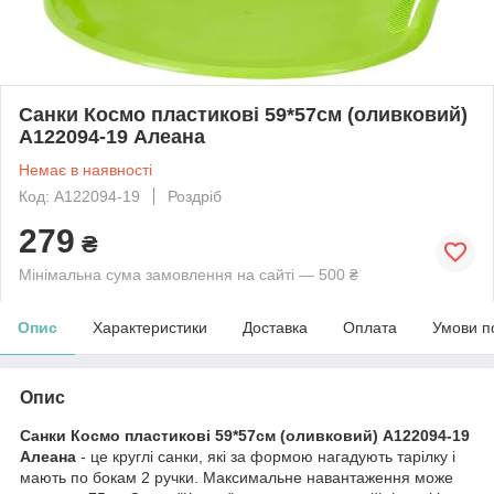
Санки Космо пластикові 59*57см (оливковий)
А122094-19 Алеана
Немає в наявності
Код: А122094-19
Роздріб
279
₴
Мінімальна сума замовлення на сайті — 500 ₴
Опис
Характеристики
Доставка
Оплата
Умови п
Опис
Санки Космо пластикові 59*57см (оливковий) А122094-19
Алеана
- це круглі санки, які за формою нагадують тарілку і
мають по бокам 2 ручки. Максимальне навантаження може