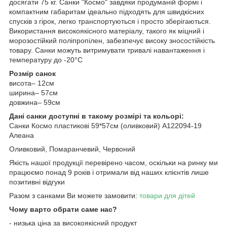
досягати 75 кг. Санки "Космо" завдяки продуманій формі і
компактним габаритам ідеально підходять для швидкісних
спусків з гірок, легко транспортуються і просто зберігаються.
Використання високоякісного матеріалу, такого як міцний і
морозостійкий поліпропілен, забезпечує високу зносостійкість
товару. Санки можуть витримувати тривалі навантаження і
температуру до -20°C
Розмір санок
висота– 12см
ширина– 57см
довжина– 59см
Дані санки доступні в такому розмірі та кольорі:
Санки Космо пластикові 59*57см (оливковий) А122094-19
Алеана
Оливковий, Помаранчевий, Червоний
Якість нашої продукції перевірено часом, оскільки на ринку ми
працюємо понад 9 років і отримали від наших клієнтів лише
позитивні відгуки
Разом з санками Ви можете замовити:
товари для дітей
Чому варто обрати саме нас?
- низька ціна за високоякісний продукт