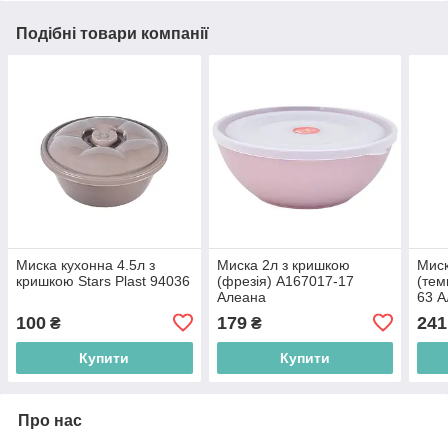
Подібні товари компанії
Миска кухонна 4.5л з
Миска 2л з кришкою
Миск
кришкою Stars Plast 94036
(фрезія) А167017-17
(тем
Алеана
63 А
100
179
241
₴
₴
Купити
Купити
Про нас