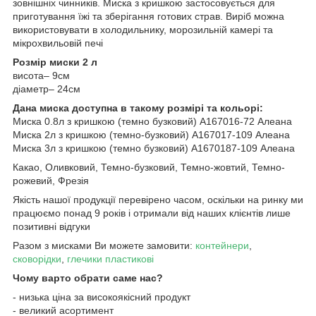
зовнішніх чинників. Миска з кришкою застосовується для
приготування їжі та зберігання готових страв. Виріб можна
використовувати в холодильнику, морозильній камері та
мікрохвильовій печі
Розмір миски 2 л
висота– 9см
діаметр– 24см
Дана миска доступна в такому розмірі та кольорі:
Миска 0.8л з кришкою (темно бузковий) А167016-72 Алеана
Миска 2л з кришкою (темно-бузковий) А167017-109 Алеана
Миска 3л з кришкою (темно бузковий) А1670187-109 Алеана
Какао, Оливковий, Темно-бузковий, Темно-жовтий, Темно-
рожевий, Фрезія
Якість нашої продукції перевірено часом, оскільки на ринку ми
працюємо понад 9 років і отримали від наших клієнтів лише
позитивні відгуки
Разом з мисками Ви можете замовити:
контейнери
,
сковорідки
,
глечики пластикові
Чому варто обрати саме нас?
- низька ціна за високоякісний продукт
- великий асортимент