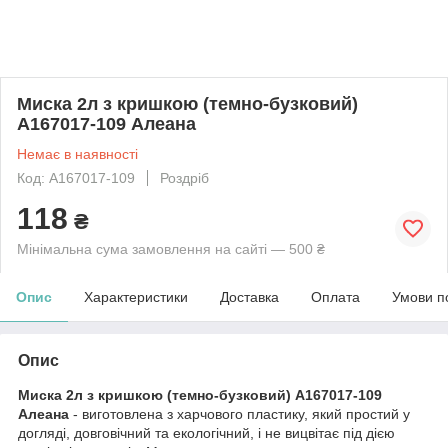
Миска 2л з кришкою (темно-бузковий)
А167017-109 Алеана
Немає в наявності
Код: А167017-109
Роздріб
118
₴
Мінімальна сума замовлення на сайті — 500 ₴
Опис
Характеристики
Доставка
Оплата
Умови п
Опис
Миска 2л з кришкою (темно-бузковий) А167017-109
Алеана
- виготовлена з харчового пластику, який простий у
догляді, довговічний та екологічний, і не вицвітає під дією