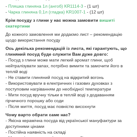
-
Пляшка глиняна 1л (ангоб) KR1114-3
- (1 шт)
-
Чарка глиняна 0,1л (гладка) KR1007-1
- (12 шт)
Крім посуду з глини у нас можна замовити
вишиті
скатертини
До кожного замовлення ми додаємо лист – рекомендацію
щодо використання посуду
Ось декілька рекомендацій із листа, які гарантують, що
глиняний посуд буде служити Вам дуже довго:
- Посуд з глини може мати легкий аромат глини, щоб
нейтралізувати запах, потрібно вимити та замочити його в
теплій воді
- Не ставити глиняний посуд на відкритий вогонь
- Використовувати в електричних і газових духовках з
поступовим нагріванням до необхідної температури
- Мити посуд вручну тільки в теплій воді з додаванням
гірчичного порошку або соди
- Після миття, посуд має повністю висохнути
Чому варто обрати саме нас?
- Якісна керамічна посуда від української мануфактури за
доступними цінами
- Постійна наявність на складі