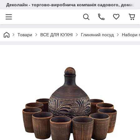
Деколайн - торгово-виробнича компанія садового, домашнь
Товари
ВСЕ ДЛЯ КУХНІ
Глиняний посуд
Набори 