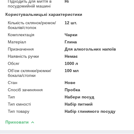
Підходить для миття в
Ні
посудомийній машині
Користувальницькі характеристики
Кількість склянок/рюмок/
12 шт.
бокалів/стопок
Комплектація
Чарки
Матеріал
Глина
Призначення
Для алкогольних напоїв
Наявність ручки
Немає
Обсяг
1000 л
Об'єм склянки/рюмки/
100 мл
бокала/стопки
Стан
Нове
Спосіб зачиняння
Пробка
Тип
Набери посуд
Тип ємності
Набір питний
Тип товару
Набір глиняного посуду
Приховати