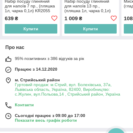
Набір посуду глиняний
Набір посуду глиняний
Миск
для напоїв 7 пр., (пляшка
для напоїв 13 пр.,
(гла
1л, чарка 0,1л) KR2055
(пляшка 1л, чарка 0,1л)
KR2056
639
1 009
108
₴
₴
Купити
Купити
Про нас
95% позитивних з 386 відгуків за рік
Працює з 14.12.2020
м. Стрийський район
Гуртовий продаж: м.Стрий, вул. Болехівська, 37а,
Львівська область, Україна, 82400, Виробництво:
с.Жулин, вул.Польова,14 , Стрийський район, Україна
Контакти
Сьогодні працює з 09:00 до 17:00
Показати весь графік роботи