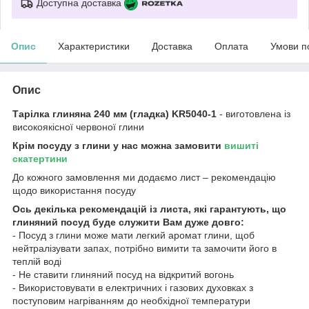
Доступна доставка
Опис
Характеристики
Доставка
Оплата
Умови п
Опис
Тарілка глиняна 240 мм (гладка) KR5040-1
- виготовлена із
високоякісної червоної глини
Крім посуду з глини у нас можна замовити
вишиті
скатертини
До кожного замовлення ми додаємо лист – рекомендацію
щодо використання посуду
Ось декілька рекомендацій із листа, які гарантують, що
глиняний посуд буде служити Вам дуже довго:
- Посуд з глини може мати легкий аромат глини, щоб
нейтралізувати запах, потрібно вимити та замочити його в
теплій воді
- Не ставити глиняний посуд на відкритий вогонь
- Використовувати в електричних і газових духовках з
поступовим нагріванням до необхідної температури