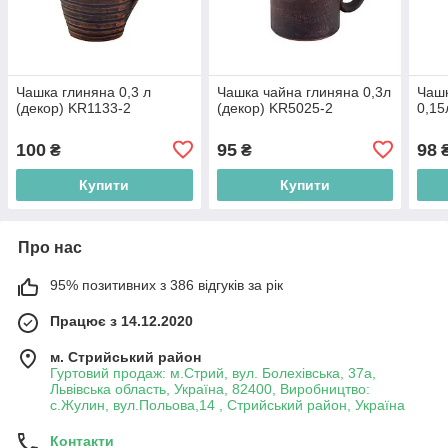
Чашка глиняна 0,3 л
Чашка чайна глиняна 0,3л
Чашк
(декор) KR1133-2
(декор) KR5025-2
0,15
100
95
98
₴
₴
Купити
Купити
Про нас
95% позитивних з 386 відгуків за рік
Працює з 14.12.2020
м. Стрийський район
Гуртовий продаж: м.Стрий, вул. Болехівська, 37а,
Львівська область, Україна, 82400, Виробництво:
с.Жулин, вул.Польова,14 , Стрийський район, Україна
Контакти