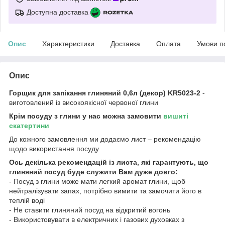
Доступна доставка
Опис
Характеристики
Доставка
Оплата
Умови п
Опис
Горщик для запікання глиняний 0,6л (декор) KR5023-2
-
виготовлений із високоякісної червоної глини
Крім посуду з глини у нас можна замовити
вишиті
скатертини
До кожного замовлення ми додаємо лист – рекомендацію
щодо використання посуду
Ось декілька рекомендацій із листа, які гарантують, що
глиняний посуд буде служити Вам дуже довго:
- Посуд з глини може мати легкий аромат глини, щоб
нейтралізувати запах, потрібно вимити та замочити його в
теплій воді
- Не ставити глиняний посуд на відкритий вогонь
- Використовувати в електричних і газових духовках з