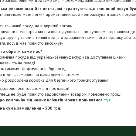
го замовлення ми додаємо лист – рекомендацію щодо використання п
лька рекомендацій із листа, які гарантують, що глиняний посуд бу
 глини може мати легкий аромат глини, щоб нейтралізувати запах, потрібн
ити глиняний посуд на відкритий вогонь
товувати в електричних і газових духовках з поступовим нагріванням д
суд вручну тільки в теплій воді з додаванням гірчичного порошку або с
иття, посуд має повністю висохнути
то обрати саме нас?
ерамічна посуда від української мануфактури за доступними цінами
наявність на складі
сть самому сформувати набір посуд
ка в день замовлення накладним платежем
ьно розроблена коробка для безпечного транспортування
задоволеності товаром від продавця!
упець не буде повністю задоволений товаром, повернемо гроші
про компанію від наших клієнтів можна подивитися
тут
на сума замовлення - 500 грн.