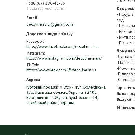
До кожно
+380 (67) 296-41-58
Ось декі
Відділ гуртової торгівлі
- Посуд з
воді
decoline.stryi@gmail.com
- Не став
- Викорис
- Мити по
Facebook
- Після м
https://www.facebook.com/decoline.in.ua
Чому вар
Instagram
-Якісна к
https://www.instagram.com/decoline.in.ua/
-Постійна 
TikTok
-Можливі
https://www.tiktok.com/@decoline.in.ua
-Відправ
-Спеціал
Гуртовий продаж: м.Стрий, вул. Болехівська,
Гарантія 
37а, Львівська область, Україна, 82400,
Якщо пок
Виробництво: с.Жулин, вул.Польова,14,
Відгуки 
Стрийський район, Україна
Мінімаль