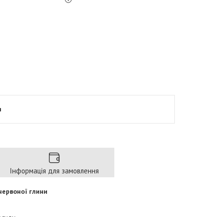
я
Інформація для замовлення
червоної глини