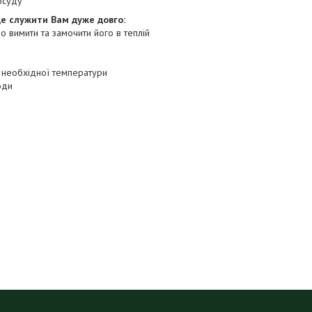
осуду
де служити Вам дуже довго:
о вимити та замочити його в теплій
о необхідної температури
оди