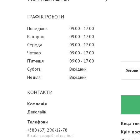
ГРАФІК РОБОТИ
Понеділок
09:00
17:00
Вівторок
09:00
17:00
Середа
09:00
17:00
Четвер
09:00
17:00
Пʼятниця
09:00
17:00
Субота
Вихідний
Неділя
Вихідний
КОНТАКТИ
Деколайн
Кеца гли
+380 (67) 296-12-78
Крім пос
Відділ роздрібної торгівлі