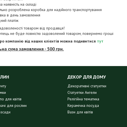
а наявність на складі
льно розроблена коробка для надійного транспортування
вка в день замовлення
ний платіж
задоволеності товаром від продавця!
упець не буде повністю задоволений товаром, повернемо гроші
про компанію від наших клієнтів можна подивитися
тут
ьна сума замовлення - 500 грн.
СЛИН
ДЕКОР ДЛЯ ДОМУ
унту
Декоративні статуетки
имки
Статуетки Ангели
о для квітів
Релігійна тематика
вачі для рослин
Керамічна посуда
озсади
Вази для квітів