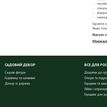
- постійн
- спеціа
- відпра
- наклад
Гарантія 
Якщо пок
Відгуки 
Мінімал
САДОВИЙ ДЕКОР
ВСЕ ДЛЯ РО
Садові фігури
Додатки до гр
Годівниці та шпаківні
Опори та підр
Декор із дерева
Горщики та кашп
Лійки і оприску
Горщики для р