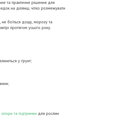
чне та практичне рішення для
док на ділянці, чітко розмежувати
, не боїться дощу, морозу та
вітрі протягом усього року.
влюються у ґрунт;
жини;
,
опори та підтримки
для рослин