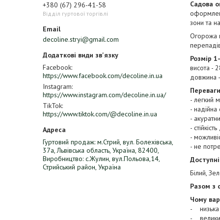
Садова о
+380 (67) 296-41-58
оформленн
Відділ гуртової торгівлі
зони та н
Огорожа в
decoline.stryi@gmail.com
перепадів
Розмір 1-
Facebook
висота - 
https://www.facebook.com/decoline.in.ua
довжина -
Instagram
Переваги
https://www.instagram.com/decoline.in.ua/
- легкий 
TikTok
- надійна
https://www.tiktok.com/@decoline.in.ua
- акуратн
- стійкіс
- можливі
Гуртовий продаж: м.Стрий, вул. Болехівська,
- не потр
37а, Львівська область, Україна, 82400,
Виробництво: с.Жулин, вул.Польова,14,
Доступні
Стрийський район, Україна
Білий, Зе
Разом з 
Чому вар
- низька 
- велики