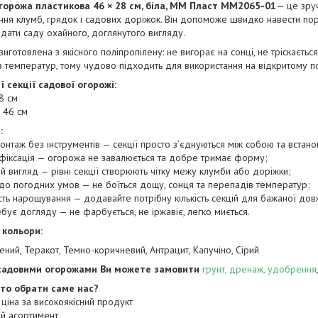
горожа пластикова 46 × 28 см, біла, ММ Пласт MM2065-01
— це зру
я клумб, грядок і садових доріжок. Він допоможе швидко навести поря
адати саду охайного, доглянутого вигляду.
иготовлена з якісного поліпропілену: не вигорає на сонці, не тріскається
 температур, тому чудово підходить для використання на відкритому по
ї секції садової огорожі:
28 см
 46 см
:
монтаж без інструментів — секції просто з’єднуються між собою та встано
 фіксація — огорожа не завалюється та добре тримає форму;
ий вигляд — рівні секції створюють чітку межу клумби або доріжки;
ть до погодних умов — не боїться дощу, сонця та перепадів температур;
сть нарощування — додавайте потрібну кількість секцій для бажаної дов
ебує догляду — не фарбується, не іржавіє, легко миється.
 кольори:
лений, Теракот, Темно-коричневий, Антрацит, Капучіно, Сірий
садовими огорожами Ви можете замовити
грунт, дренаж, удобрення
то обрати саме нас?
ціна за високоякісний продукт
й асортимент