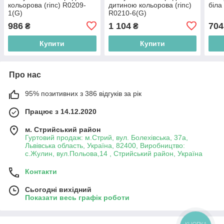
кольорова (гіпс) R0209-
дитиною кольорова (гіпс)
біла
1(G)
R0210-6(G)
986
1 104
704
₴
₴
Купити
Купити
Про нас
95% позитивних з 386 відгуків за рік
Працює з 14.12.2020
м. Стрийський район
Гуртовий продаж: м.Стрий, вул. Болехівська, 37а,
Львівська область, Україна, 82400, Виробництво:
с.Жулин, вул.Польова,14 , Стрийський район, Україна
Контакти
Сьогодні вихідний
Показати весь графік роботи