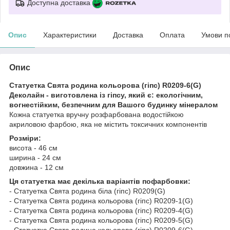
Доступна доставка
Опис
Характеристики
Доставка
Оплата
Умови п
Опис
Статуетка Свята родина кольорова (гіпс) R0209-6(G)
Деколайн - виготовлена із гіпсу, який є: екологічним,
вогнестійким, безпечним для Вашого будинку мінералом
Кожна статуетка вручну розфарбована водостійкою
акриловою фарбою, яка не містить токсичних компонентів
Розміри:
висота - 46 см
ширина - 24 см
довжина - 12 см
Ця статуетка має декілька варіантів пофарбовки:
- Статуетка Свята родина біла (гіпс) R0209(G)
- Статуетка Свята родина кольорова (гіпс) R0209-1(G)
- Статуетка Свята родина кольорова (гіпс) R0209-4(G)
- Статуетка Свята родина кольорова (гіпс) R0209-5(G)
- Статуетка Свята родина кольорова (гіпс) R0209-6(G)