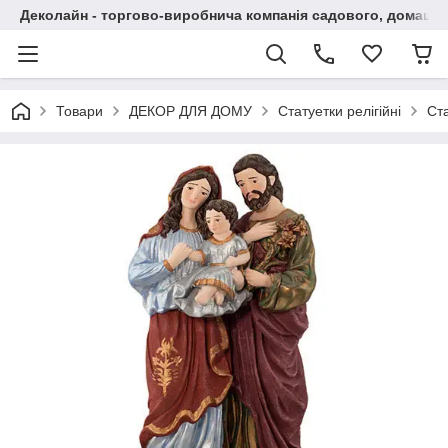
Деколайн - торгово-виробнича компанія садового, домашнь
Товари
ДЕКОР ДЛЯ ДОМУ
Статуетки релігійні
Ста