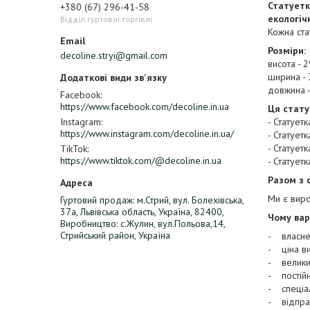
Статуетк
+380 (67) 296-41-58
екологіч
Відділ гуртової торгівлі
Кожна ста
Розміри:
decoline.stryi@gmail.com
висота - 
ширина - 
довжина -
Facebook
https://www.facebook.com/decoline.in.ua
Ця стату
- Статует
Instagram
https://www.instagram.com/decoline.in.ua/
- Статует
- Статует
TikTok
https://www.tiktok.com/@decoline.in.ua
- Статует
Разом з 
Ми є виро
Гуртовий продаж: м.Стрий, вул. Болехівська,
37а, Львівська область, Україна, 82400,
Чому вар
Виробництво: с.Жулин, вул.Польова,14,
Стрийський район, Україна
- власне
- ціна ви
- велики
- постійн
- спеціа
- відпра