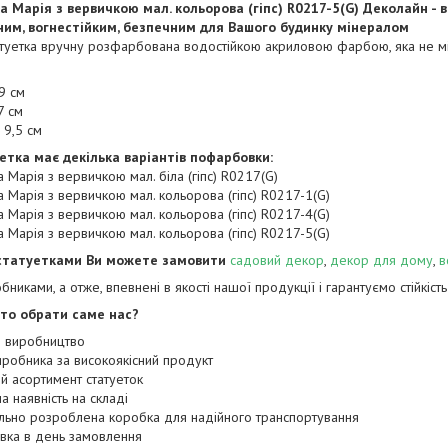
а Марія з вервичкою мал. кольорова (гіпс) R0217-5(G) Деколайн - ви
ним, вогнестійким, безпечним для Вашого будинку мінералом
туетка вручну розфарбована водостійкою акриловою фарбою, яка не міс
29 см
7 см
 9,5 см
етка має декілька варіантів пофарбовки:
ка Марія з вервичкою мал. біла (гіпс) R0217(G)
ка Марія з вервичкою мал. кольорова (гіпс) R0217-1(G)
ка Марія з вервичкою мал. кольорова (гіпс) R0217-4(G)
ка Марія з вервичкою мал. кольорова (гіпс) R0217-5(G)
статуетками Ви можете замовити
садовий декор
,
декор для дому
,
в
бниками, а отже, впевнені в якості нашої продукції і гарантуємо стійкіст
то обрати саме нас?
 виробництво
робника за високоякісний продукт
й асортимент статуеток
а наявність на складі
льно розроблена коробка для надійного транспортування
вка в день замовлення