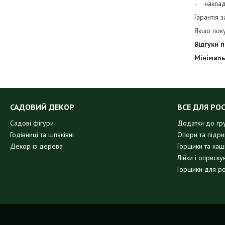
- наклад
Гарантія 
Якщо пок
Відгуки 
Мінімаль
САДОВИЙ ДЕКОР
ВСЕ ДЛЯ РО
Садові фігури
Додатки до гр
Годівниці та шпаківні
Опори та підр
Декор із дерева
Горщики та кашп
Лійки і оприску
Горщики для р