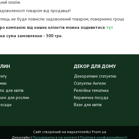
ний платіж
задоволеності товаром від продавця!
упець не буде повністю задоволений товаром, повернемо гроші
про компанію від наших клієнтів можна подивитися
тут
на сума замовлення - 500 грн.
СЛИН
ДЕКОР ДЛЯ ДОМУ
унту
Декоративні статуетки
имки
Статуетки Ангели
о для квітів
Релігійна тематика
вачі для рослин
Керамічна посуда
озсади
Вази для квітів
Сайт створений на маркетплейсі
Prom.ua
Деколайн |
Поскаржитися на контент
|
Політика конфіденційності