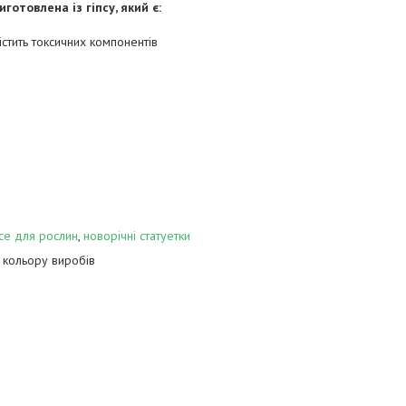
готовлена із гіпсу, який є:
тить токсичних компонентів
се для рослин
,
новорічні статуетки
ь кольору виробів