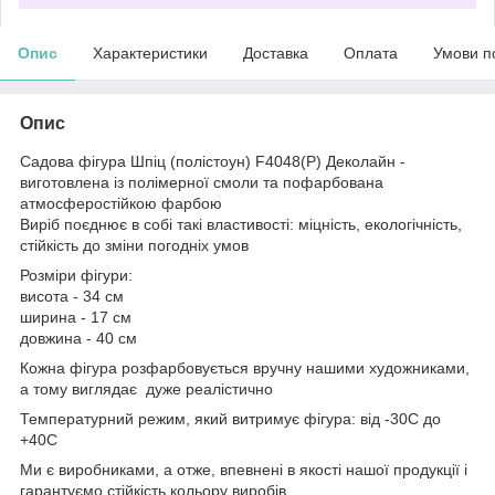
Опис
Характеристики
Доставка
Оплата
Умови п
Опис
Садова фігура Шпіц (полістоун) F4048(P) Деколайн -
виготовлена із полімерної смоли та пофарбована
атмосферостійкою фарбою
Виріб поєднює в собі такі властивості: міцність, екологічність,
стійкість до зміни погодніх умов
Розміри фігури:
висота - 34 см
ширина - 17 см
довжина - 40 см
Кожна фігура розфарбовується вручну нашими художниками,
а тому виглядає дуже реалістично
Температурний режим, який витримує фігура: від -30С до
+40С
Ми є виробниками, а отже, впевнені в якості нашої продукції і
гарантуємо стійкість кольору виробів