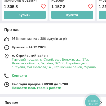
(полістоун) G0129(P)
F0206(P)
F401
1 305
1 157
1 2
₴
₴
Купити
Купити
Про нас
95% позитивних з 386 відгуків за рік
Працює з 14.12.2020
м. Стрийський район
Гуртовий продаж: м.Стрий, вул. Болехівська, 37а,
Львівська область, Україна, 82400, Виробництво:
с.Жулин, вул.Польова,14 , Стрийський район, Україна
Контакти
Сьогодні працює з 09:00 до 17:00
Показати весь графік роботи
КНОПКА
Про нас
ЗВ'ЯЗКУ