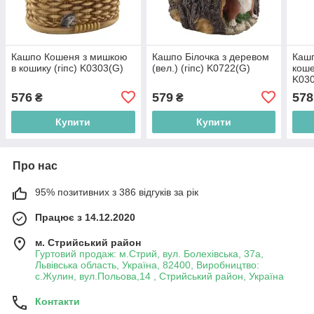
Кашпо Кошеня з мишкою
Кашпо Білочка з деревом
Кашп
в кошику (гіпс) K0303(G)
(вел.) (гіпс) K0722(G)
коше
K03
576
579
578
₴
₴
Купити
Купити
Про нас
95% позитивних з 386 відгуків за рік
Працює з 14.12.2020
м. Стрийський район
Гуртовий продаж: м.Стрий, вул. Болехівська, 37а,
Львівська область, Україна, 82400, Виробництво:
с.Жулин, вул.Польова,14 , Стрийський район, Україна
Контакти