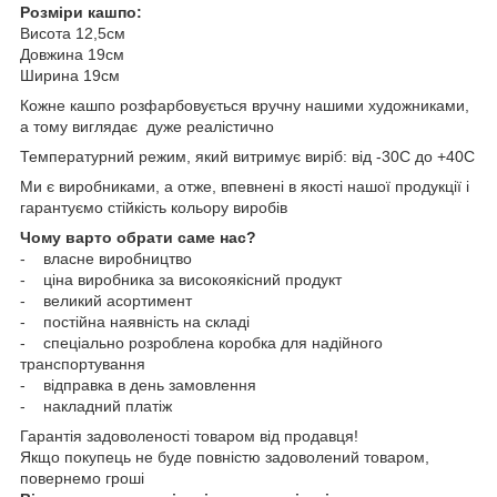
Розміри кашпо:
Висота 12,5см
Довжина 19см
Ширина 19см
Кожне кашпо розфарбовується вручну нашими художниками,
а тому виглядає дуже реалістично
Температурний режим, який витримує виріб: від -30С до +40С
Ми є виробниками, а отже, впевнені в якості нашої продукції і
гарантуємо стійкість кольору виробів
Чому варто обрати саме нас?
- власне виробництво
- ціна виробника за високоякісний продукт
- великий асортимент
- постійна наявність на складі
- спеціально розроблена коробка для надійного
транспортування
- відправка в день замовлення
- накладний платіж
Гарантія задоволеності товаром від продавця!
Якщо покупець не буде повністю задоволений товаром,
повернемо гроші