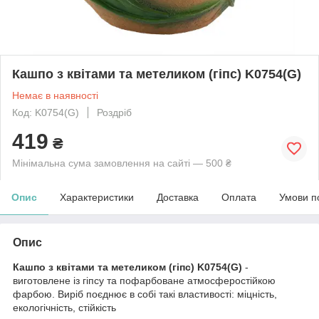
Кашпо з квітами та метеликом (гіпс) K0754(G)
Немає в наявності
Код: K0754(G)
Роздріб
419
₴
Мінімальна сума замовлення на сайті — 500 ₴
Опис
Характеристики
Доставка
Оплата
Умови п
Опис
Кашпо з квітами та метеликом (гіпс) K0754(G)
-
виготовлене із гіпсу та пофарбоване атмосферостійкою
фарбою. Виріб поєднює в собі такі властивості: міцність,
екологічність, стійкість