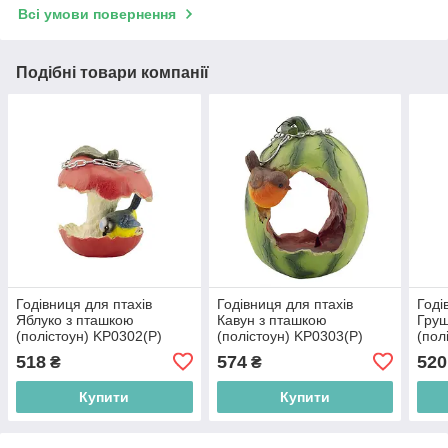
Всі умови повернення
Подібні товари компанії
Годівниця для птахів
Годівниця для птахів
Годі
Яблуко з пташкою
Кавун з пташкою
Груш
(полістоун) KP0302(P)
(полістоун) KP0303(P)
(пол
518
574
520
₴
₴
Купити
Купити