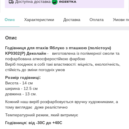
Доступна доставка
Опис
Характеристики
Доставка
Оплата
Умови п
Опис
Годівниця для птахів Яблуко з пташкою (полістоун)
KP0302(P) Деколайн
- виготовлена із полімерної смоли та
пофарбована атмосферостійкою фарбою
Виріб поєднює в собі такі властивості: міцність, екологічність,
стійкість до зміни погодніх умов
Розмір годівниці:
Висота - 14 см
ширина - 12.5 см
довжина - 13 см.
Кожний наш виріб розфарбовується вручну художниками, а
тому виглядає дуже реалістично
Температурний режим, який витримує
Годівниця: від -30С до +40С