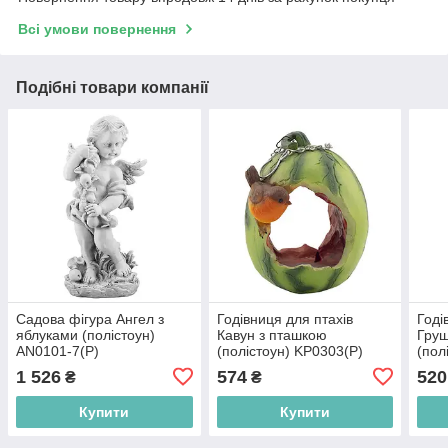
Всі умови повернення
Подібні товари компанії
Садова фігура Ангел з
Годівниця для птахів
Годі
яблуками (полістоун)
Кавун з пташкою
Груш
AN0101-7(P)
(полістоун) KP0303(P)
(пол
1 526
574
520
₴
₴
Купити
Купити