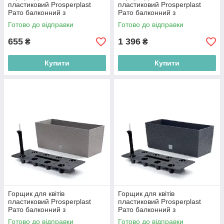
пластиковий Prosperplast
пластиковий Prosperplast
Рато балконний з
Рато балконний з
автополивом 50*19см мокко
автополивом 60*24см білий
Готово до відправки
Готово до відправки
DRTC500-7529U
DRTC600-S449
655
1 396
₴
₴
Купити
Купити
Горщик для квітів
Горщик для квітів
пластиковий Prosperplast
пластиковий Prosperplast
Рато балконний з
Рато балконний з
автополивом 60*24см мокко
автополивом 80*32см
Готово до відправки
Готово до відправки