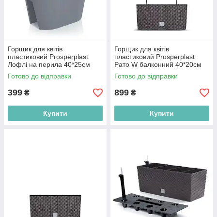
Горщик для квітів
Горщик для квітів
пластиковий Prosperplast
пластиковий Prosperplast
Лофлі на перила 40*25см
Рато W балконний 40*20см
сірий DLOFR400-405U
12л коричневий DRC400W-
Готово до відправки
Готово до відправки
440U
399
899
₴
₴
Купити
Купити