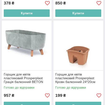
378
850
₴
₴
Купити
Купити
Горщик для квітів
Горщик для квітів
пластиковий Prosperplast
пластиковий Prosperplast
Грація балконний BETON
Кровн балконний 24*20см
60*24см бетон DGCL600E-
терракот DCRO240-R624
Готово до відправки
Готово до відправки
422U
957
199
₴
₴