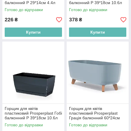
балконний Р 29*14см 4.4л
балконний Р 39*18см 10.6л
графіт DUPP300-426U
білий DUPP400-S449
Готово до відправки
Готово до відправки
226
378
₴
₴
Купити
Купити
Горщик для квітів
Горщик для квітів
пластиковий Prosperplast Гобі
пластиковий Prosperplast
балконний Р 39*18см 10.6л
Грація балконний 60*24см
графіт DUPP400-426U
сірий DGCL600-443U
Готово до відправки
Готово до відправки