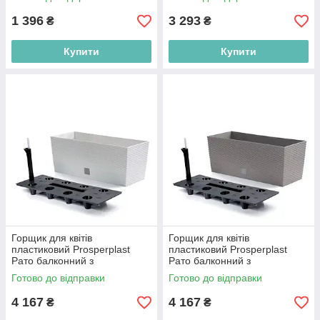
DRTC600-7529U
антрацитDRTC800-S433
1 396
3 293
₴
₴
Купити
Купити
Горщик для квітів
Горщик для квітів
пластиковий Prosperplast
пластиковий Prosperplast
Рато балконний з
Рато балконний з
автополивом 80*32см білий
автополивом 80*32см мокко
Готово до відправки
Готово до відправки
DRTC800-S449
DRTC800-7529U
4 167
4 167
₴
₴