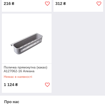
216
312
₴
₴
Поличка прямокутна (какао)
А127062-16 Алеана
Немає в наявності
1 124
₴
Про нас