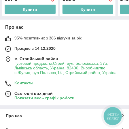
DRL500P-440U
DARE300E-S433
DUR
Купити
Купити
Про нас
95% позитивних з 386 відгуків за рік
Працює з 14.12.2020
м. Стрийський район
Гуртовий продаж: м.Стрий, вул. Болехівська, 37а,
Львівська область, Україна, 82400, Виробництво:
с.Жулин, вул.Польова,14 , Стрийський район, Україна
Контакти
Сьогодні вихідний
Показати весь графік роботи
КНОПКА
Про нас
ЗВ'ЯЗКУ