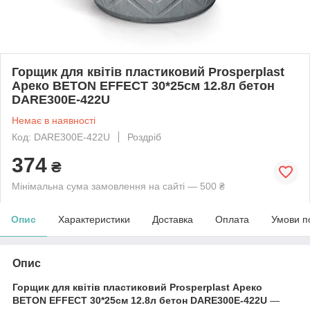
Горщик для квітів пластиковий Prosperplast
Ареко BETON EFFECT 30*25см 12.8л бетон
DARE300E-422U
Немає в наявності
Код: DARE300E-422U
Роздріб
374
₴
Мінімальна сума замовлення на сайті — 500 ₴
Опис
Характеристики
Доставка
Оплата
Умови п
Опис
Горщик для квітів пластиковий Prosperplast Ареко
BETON EFFECT 30*25см 12.8л бетон DARE300E-422U
—