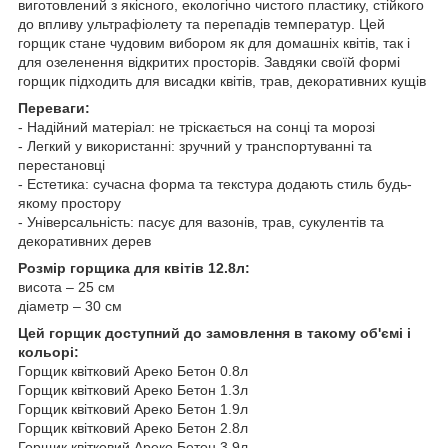
виготовлений з якісного, екологічно чистого пластику, стійкого
до впливу ультрафіолету та перепадів температур. Цей
горщик стане чудовим вибором як для домашніх квітів, так і
для озеленення відкритих просторів. Завдяки своїй формі
горщик підходить для висадки квітів, трав, декоративних кущів
Переваги:
- Надійний матеріал: не тріскається на сонці та морозі
- Легкий у використанні: зручний у транспортуванні та
перестановці
- Естетика: сучасна форма та текстура додають стиль будь-
якому простору
- Універсальність: пасує для вазонів, трав, сукулентів та
декоративних дерев
Розмір горщика для квітів 12.8л:
висота – 25 см
діаметр – 30 см
Цей горщик доступний до замовлення в такому об'ємі і
кольорі:
Горщик квітковий Ареко Бетон 0.8л
Горщик квітковий Ареко Бетон 1.3л
Горщик квітковий Ареко Бетон 1.9л
Горщик квітковий Ареко Бетон 2.8л
Горщик квітковий Ареко Бетон 3.9л