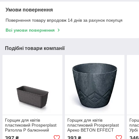
Умови повернення
Повернення товару впродовж 14 днів за рахунок покупця
Всі умови повернення
Подібні товари компанії
Горщик для квітів
Горщик для квітів
Горщ
пластиковий Prosperplast
пластиковий Prosperplast
плас
Ратолла P балконний
Ареко BETON EFFECT
Урбі
50*17.4см 12л коричневий
30*25см 12.8л антрацит
14*2
397
393
346
₴
₴