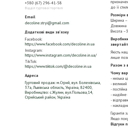
призначен
+380 (67) 296-41-58
до її сти
Відділ гуртової торгівлі
Розміри 
Ширина –
decoline.stryi@gmail.com
Довжина
Висота –
Виробник
Facebook
https://www.facebook.com/decoline.in.ua
звертайт
Instagram
Якість на
https://www.instagram.com/decoline.in.ua/
лише пози
TikTok
Разом з 
https://www.tiktok.com/@decoline.in.ua
Чому вар
- низька 
Гуртовий продаж: м.Стрий, вул. Болехівська,
- великий
37а, Львівська область, Україна, 82400,
- постійна
Виробництво: с.Жулин, вул.Польова,14,
- надійне
Стрийський район, Україна
- відправ
- накладн
Гарантія 
Якщо пок
Відгуки 