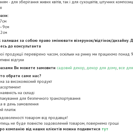
ням - для зберігання живих квітів, так і для сухоцвітів, штучних компо
лю
вази:
7см
 –9см
32см
 залишає за собою право змінювати візерунок/відтінок/дизайну. 
есь до консультанта
шої продукції перевірено часом, оскільки на ринку ми працюємо понад 9 
тивні відгуки
вазами Ви можете замовити
садовий декор
,
декор для дому
,
все для
то обрати саме нас?
ціна за високоякісний продукт
 асортимент
 наявність на складі
 пакування для безпечного транспортування
ка в день замовлення
ий платіж
задоволеності товаром від продавця!
упець не буде повністю задоволений товаром, повернемо гроші
про компанію від наших клієнтів можна подивитися
тут