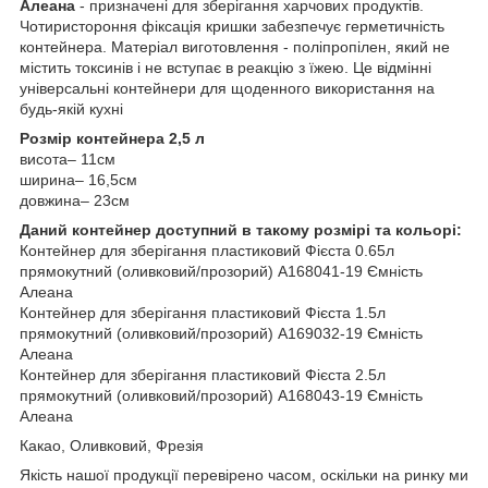
Алеана
- призначені для зберігання харчових продуктів.
Чотиристороння фіксація кришки забезпечує герметичність
контейнера. Матеріал виготовлення - поліпропілен, який не
містить токсинів і не вступає в реакцію з їжею. Це відмінні
універсальні контейнери для щоденного використання на
будь-якій кухні
Розмір контейнера 2,5 л
висота– 11см
ширина– 16,5см
довжина– 23см
Даний контейнер доступний в такому розмірі та кольорі:
Контейнер для зберігання пластиковий Фієста 0.65л
прямокутний (оливковий/прозорий) А168041-19 Ємність
Алеана
Контейнер для зберігання пластиковий Фієста 1.5л
прямокутний (оливковий/прозорий) А169032-19 Ємність
Алеана
Контейнер для зберігання пластиковий Фієста 2.5л
прямокутний (оливковий/прозорий) А168043-19 Ємність
Алеана
Какао, Оливковий, Фрезія
Якість нашої продукції перевірено часом, оскільки на ринку ми