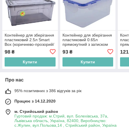
Контейнер для зберігання
Контейнер для зберігання
Конт
пластиковий 2.5л Smart
пластиковий 0.65л
плас
Box (коричнево-прозорий/
прямокутний з затиском
прям
какао) А124095-70
(прозорий) А167041-18
(про
98
93
121
₴
₴
Ємність Алеана
Ємність Алеана
Ємні
Купити
Купити
Про нас
95% позитивних з 386 відгуків за рік
Працює з 14.12.2020
м. Стрийський район
Гуртовий продаж: м.Стрий, вул. Болехівська, 37а,
Львівська область, Україна, 82400, Виробництво:
с.Жулин, вул.Польова,14 , Стрийський район, Україна