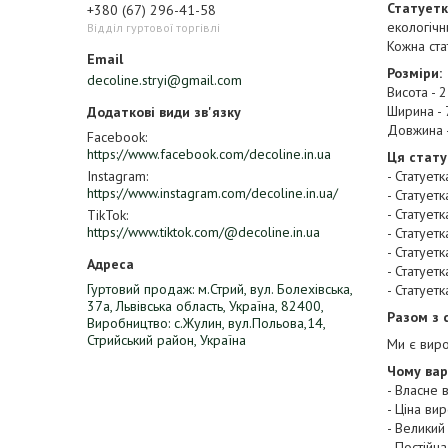
Статуетк
+380 (67) 296-41-58
екологічн
Відділ гуртової торгівлі
Кожна ста
Розміри:
decoline.stryi@gmail.com
Висота - 
Ширина - 
Довжина -
Facebook
https://www.facebook.com/decoline.in.ua
Ця стату
- Статует
Instagram
https://www.instagram.com/decoline.in.ua/
- Статует
- Статует
TikTok
https://www.tiktok.com/@decoline.in.ua
- Статует
- Статует
- Статует
Гуртовий продаж: м.Стрий, вул. Болехівська,
- Статует
37а, Львівська область, Україна, 82400,
Разом з 
Виробництво: с.Жулин, вул.Польова,14,
Стрийський район, Україна
Ми є виро
Чому вар
- Власне 
- Ціна ви
- Великий
- Постійн