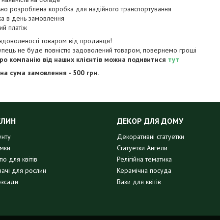
ьно розроблена коробка для надійного транспортування
ка в день замовлення
ий платіж
задоволеності товаром від продавця!
упець не буде повністю задоволений товаром, повернемо гроші
про компанію від наших клієнтів можна подивитися
тут
на сума замовлення - 500 грн.
СЛИН
ДЕКОР ДЛЯ ДОМУ
унту
Декоративні статуетки
имки
Статуетки Ангели
о для квітів
Релігійна тематика
вачі для рослин
Керамічна посуда
озсади
Вази для квітів