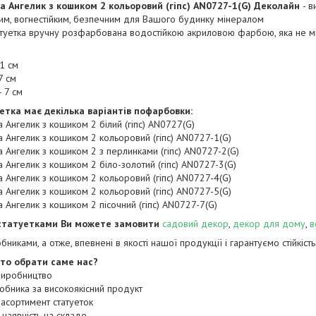
а Ангелик з кошиком 2 кольоровий (гіпс) AN0727-1(G) Деколайн
- в
им, вогнестійким, безпечним для Вашого будинку мінералом
туетка вручну розфарбована водостійкою акриловою фарбою, яка не міс
21 см
7 см
 7 см
етка має декілька варіантів пофарбовки:
ка Ангелик з кошиком 2 білий (гіпс) AN0727(G)
ка Ангелик з кошиком 2 кольоровий (гіпс) AN0727-1(G)
ка Ангелик з кошиком 2 з перлинками (гіпс) AN0727-2(G)
ка Ангелик з кошиком 2 біло-золотий (гіпс) AN0727-3(G)
ка Ангелик з кошиком 2 кольоровий (гіпс) AN0727-4(G)
ка Ангелик з кошиком 2 кольоровий (гіпс) AN0727-5(G)
ка Ангелик з кошиком 2 пісочний (гіпс) AN0727-7(G)
статуетками Ви можете замовити
садовий декор
,
декор для дому
,
в
бниками, а отже, впевнені в якості нашої продукції і гарантуємо стійкіст
то обрати саме нас?
виробництво
робника за високоякісний продукт
 асортимент статуеток
а наявність на складе