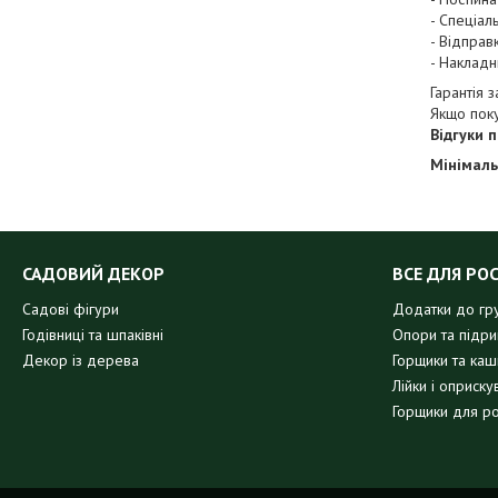
- Спеціал
- Відправ
- Накладн
Гарантія 
Якщо пок
Відгуки 
Мінімаль
САДОВИЙ ДЕКОР
ВСЕ ДЛЯ РО
Садові фігури
Додатки до гр
Годівниці та шпаківні
Опори та підр
Декор із дерева
Горщики та кашп
Лійки і оприску
Горщики для р