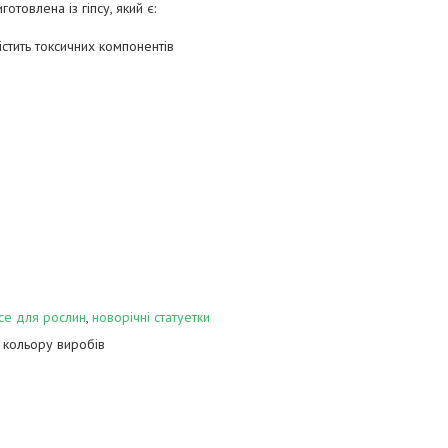
иготовлена із гіпсу, який є:
тить токсичних компонентів
се для рослин
,
новорічні статуетки
ь кольору виробів