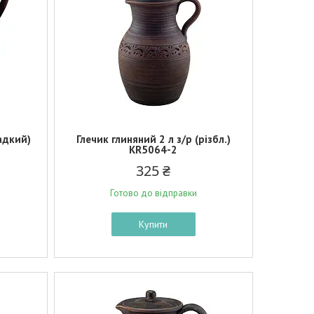
ладкий)
Глечик глиняний 2 л з/р (різбл.)
KR5064-2
325 ₴
Готово до відправки
Купити