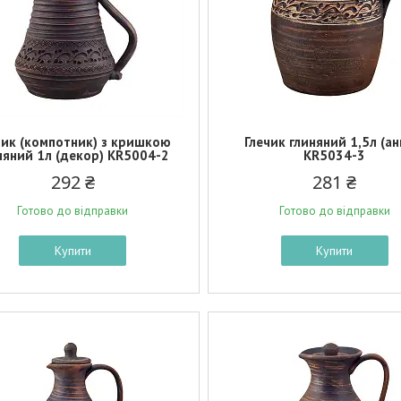
чик (компотник) з кришкою
Глечик глиняний 1,5л (ан
няний 1л (декор) KR5004-2
KR5034-3
292 ₴
281 ₴
Готово до відправки
Готово до відправки
Купити
Купити