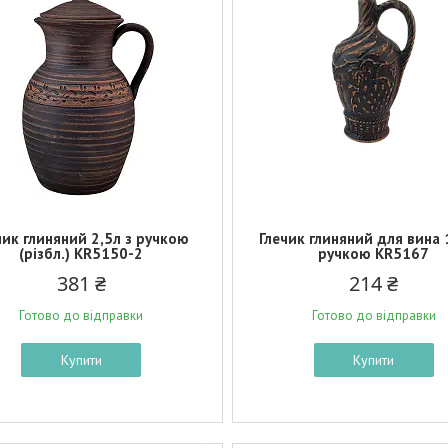
чик глиняний 2,5л з ручкою
Глечик глиняний для вина 1
(різбл.) KR5150-2
ручкою KR5167
381 ₴
214 ₴
Готово до відправки
Готово до відправки
Купити
Купити