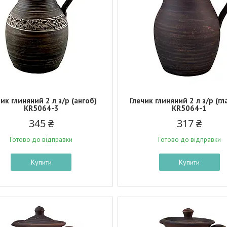
ик глиняний 2 л з/р (ангоб)
Глечик глиняний 2 л з/р (г
KR5064-3
KR5064-1
345 ₴
317 ₴
Готово до відправки
Готово до відправки
Купити
Купити