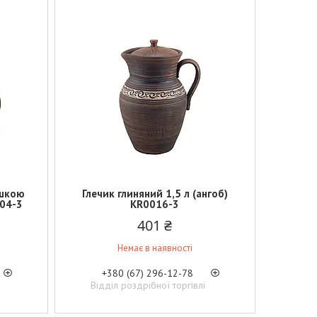
ишкою
Глечик глиняний 1,5 л (ангоб)
004-3
KR0016-3
401 ₴
Немає в наявності
+380 (67) 296-12-78
Відділ роздрібної торгівлі