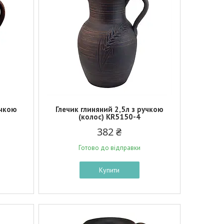
учкою
Глечик глиняний 2,5л з ручкою
(колос) KR5150-4
382 ₴
Готово до відправки
Купити