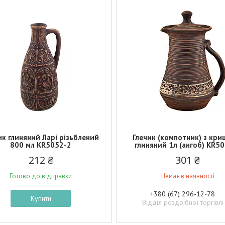
ик глиняний Ларі різьблений
Глечик (компотник) з кр
800 мл KR5052-2
глиняний 1л (ангоб) KR5
212 ₴
301 ₴
Готово до відправки
Немає в наявності
+380 (67) 296-12-78
Купити
Відділ роздрібної торгівлі