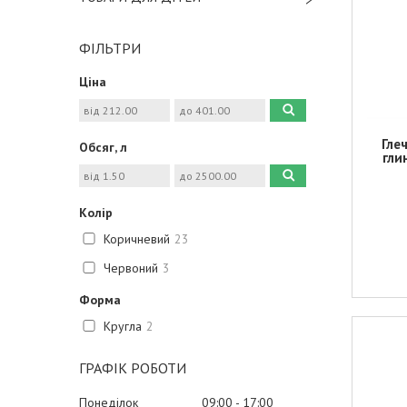
ФІЛЬТРИ
Ціна
Гле
Обсяг, л
гли
Колір
Коричневий
23
Червоний
3
Форма
Кругла
2
ГРАФІК РОБОТИ
Понеділок
09:00
17:00