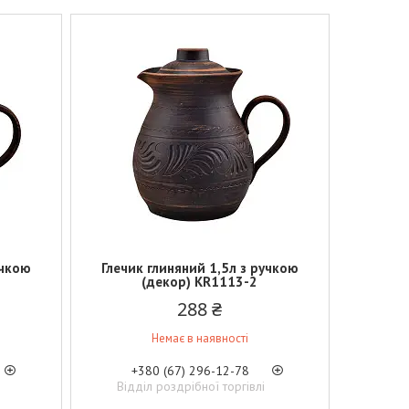
учкою
Глечик глиняний 1,5л з ручкою
(декор) KR1113-2
288 ₴
Немає в наявності
+380 (67) 296-12-78
Відділ роздрібної торгівлі