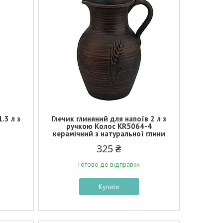
.3 л з
Глечик глиняний для напоїв 2 л з
ручкою Колос KR5064-4
керамічний з натуральної глини
325 ₴
Готово до відправки
Купити